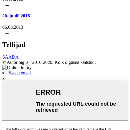
......
20. juulil 2016
06.03.2013
......
Tellijad
SAADA
© Autoriõigus - 2010-2020: Kõik õigused kaitstud.
Saada email
x