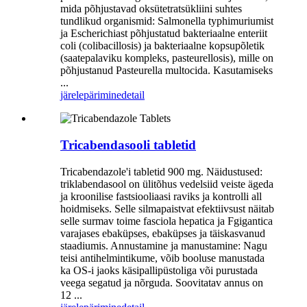
mida põhjustavad oksütetratsükliini suhtes
tundlikud organismid: Salmonella typhimuriumist
ja Escherichiast põhjustatud bakteriaalne enteriit
coli (colibacillosis) ja bakteriaalne kopsupõletik
(saatepalaviku kompleks, pasteurellosis), mille on
põhjustanud Pasteurella multocida. Kasutamiseks
...
järelepärimine
detail
Tricabendasooli tabletid
Tricabendazole'i ​​tabletid 900 mg. Näidustused:
triklabendasool on ülitõhus vedelsiid veiste ägeda
ja kroonilise fastsiooliaasi raviks ja kontrolli all
hoidmiseks. Selle silmapaistvat efektiivsust näitab
selle surmav toime fasciola hepatica ja Fgigantica
varajases ebaküpses, ebaküpses ja täiskasvanud
staadiumis. Annustamine ja manustamine: Nagu
teisi antihelmintikume, võib booluse manustada
ka OS-i jaoks käsipallipüstoliga või purustada
veega segatud ja nõrguda. Soovitatav annus on
12 ...