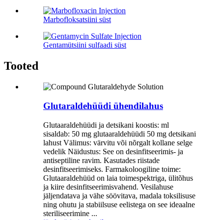
Marbofloksatsiini süst
Gentamütsiini sulfaadi süst
Tooted
Glutaraldehüüdi ühendilahus
Glutaaraldehüüdi ja detsikani koostis: ml
sisaldab: 50 mg glutaaraldehüüdi 50 mg detsikani
lahust Välimus: värvitu või nõrgalt kollane selge
vedelik Näidustus: See on desinfitseerimis- ja
antiseptiline ravim. Kasutades riistade
desinfitseerimiseks. Farmakoloogiline toime:
Glutaaraldehüüd on laia toimespektriga, ülitõhus
ja kiire desinfitseerimisvahend. Vesilahuse
jäljendatava ja vähe söövitava, madala toksilisuse
ning ohutu ja stabiilsuse eelistega on see ideaalne
steriliseerimine ...