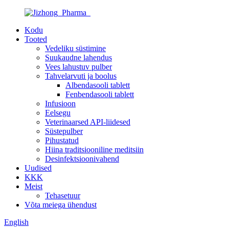
Kodu
Tooted
Vedeliku süstimine
Suukaudne lahendus
Vees lahustuv pulber
Tahvelarvuti ja boolus
Albendasooli tablett
Fenbendasooli tablett
Infusioon
Eelsegu
Veterinaarsed API-liidesed
Süstepulber
Pihustatud
Hiina traditsiooniline meditsiin
Desinfektsioonivahend
Uudised
KKK
Meist
Tehasetuur
Võta meiega ühendust
English