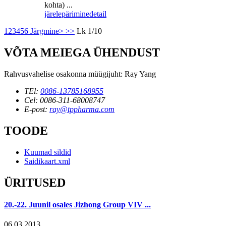
kohta) ...
järelepärimine
detail
1
2
3
4
5
6
Järgmine>
>>
Lk 1/10
VÕTA MEIEGA ÜHENDUST
Rahvusvahelise osakonna müügijuht: Ray Yang
TEl:
0086-13785168955
Cel: 0086-311-68008747
E-post:
ray@tppharma.com
TOODE
Kuumad sildid
Saidikaart.xml
ÜRITUSED
20.-22. Juunil osales Jizhong Group VIV ...
06.03.2013