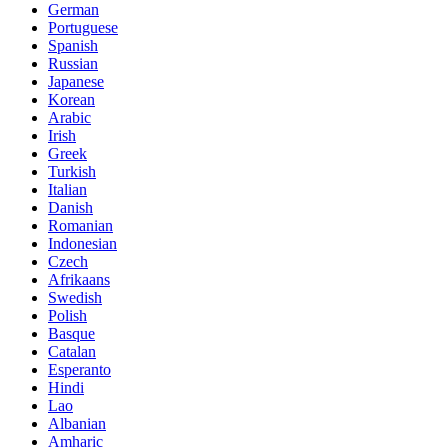
German
Portuguese
Spanish
Russian
Japanese
Korean
Arabic
Irish
Greek
Turkish
Italian
Danish
Romanian
Indonesian
Czech
Afrikaans
Swedish
Polish
Basque
Catalan
Esperanto
Hindi
Lao
Albanian
Amharic