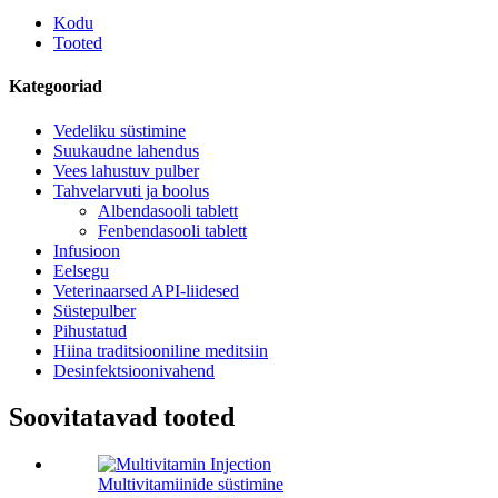
Kodu
Tooted
Kategooriad
Vedeliku süstimine
Suukaudne lahendus
Vees lahustuv pulber
Tahvelarvuti ja boolus
Albendasooli tablett
Fenbendasooli tablett
Infusioon
Eelsegu
Veterinaarsed API-liidesed
Süstepulber
Pihustatud
Hiina traditsiooniline meditsiin
Desinfektsioonivahend
Soovitatavad tooted
Multivitamiinide süstimine