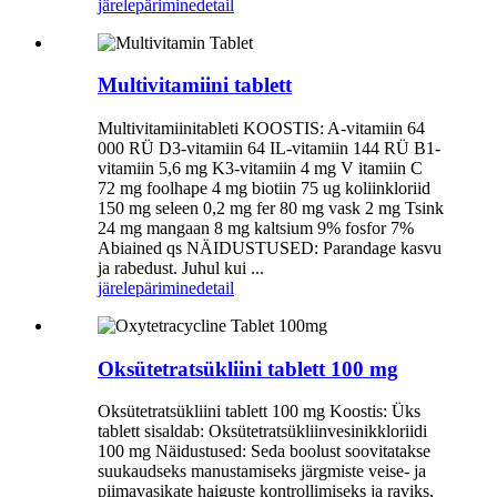
järelepärimine
detail
Multivitamiini tablett
Multivitamiinitableti KOOSTIS: A-vitamiin 64
000 RÜ D3-vitamiin 64 IL-vitamiin 144 RÜ B1-
vitamiin 5,6 mg K3-vitamiin 4 mg V itamiin C
72 mg foolhape 4 mg biotiin 75 ug koliinkloriid
150 mg seleen 0,2 mg fer 80 mg vask 2 mg Tsink
24 mg mangaan 8 mg kaltsium 9% fosfor 7%
Abiained qs NÄIDUSTUSED: Parandage kasvu
ja rabedust. Juhul kui ...
järelepärimine
detail
Oksütetratsükliini tablett 100 mg
Oksütetratsükliini tablett 100 mg Koostis: Üks
tablett sisaldab: Oksütetratsükliinvesinikkloriidi
100 mg Näidustused: Seda boolust soovitatakse
suukaudseks manustamiseks järgmiste veise- ja
piimavasikate haiguste kontrollimiseks ja raviks,