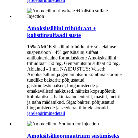
järelepärimine
detail
Amoksitsilliini trihüdraat +
kolistiinsulfaadi süste
15% AMOKSitsilliini trihüdraat + süstelahuse
suspensioon - 4% gentsütsiini sulfaat -
antibakteriaalne formulatsioon: Amoksitsilliini
trihüdraat 150 mg. Gentamütsiini sulfaat 40 mg.
Abiained - 1 ml. NÄIDUSTUS: Veised:
Amoksitsilliini ja gentamütsiini kombinatsioonile
tundlike bakterite põhjustatud
gastrointestinaalsed, hingamisteede ja
emakavälised nakkused, näiteks kopsupõletik,
kõhulahtisus, bakteriaalne enteriit, mastiit, metriit
ja naha mädanikud. Siga: bakteri põhjustatud
hingamisteede ja seedetrakti infektsioonid ...
järelepärimine
detail
Amoksitsillioonnaatrium süstimiseks