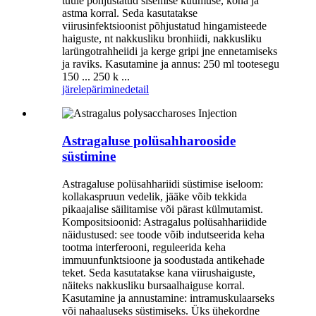
tuule põhjustatud sisemise kuumuse, köha ja
astma korral. Seda kasutatakse
viirusinfektsioonist põhjustatud hingamisteede
haiguste, nt nakkusliku bronhiidi, nakkusliku
larüngotrahheiidi ja kerge gripi jne ennetamiseks
ja raviks. Kasutamine ja annus: 250 ml tootesegu
150 ... 250 k ...
järelepärimine
detail
Astragaluse polüsahharooside
süstimine
Astragaluse polüsahhariidi süstimise iseloom:
kollakaspruun vedelik, jääke võib tekkida
pikaajalise säilitamise või pärast külmutamist.
Kompositsioonid: Astragalus polüsahhariidide
näidustused: see toode võib indutseerida keha
tootma interferooni, reguleerida keha
immuunfunktsioone ja soodustada antikehade
teket. Seda kasutatakse kana viirushaiguste,
näiteks nakkusliku bursaalhaiguse korral.
Kasutamine ja annustamine: intramuskulaarseks
või nahaaluseks süstimiseks. Üks ühekordne