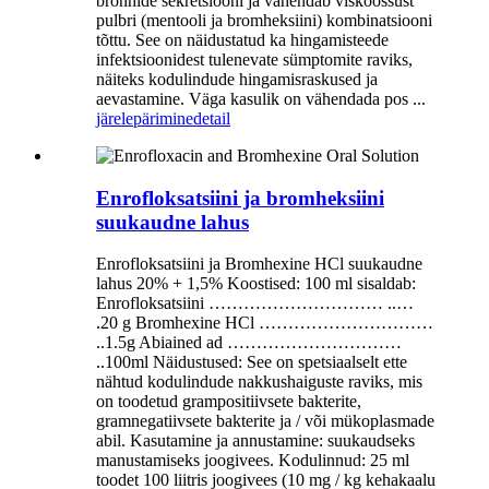
bronhide sekretsiooni ja vähendab viskoossust
pulbri (mentooli ja bromheksiini) kombinatsiooni
tõttu. See on näidustatud ka hingamisteede
infektsioonidest tulenevate sümptomite raviks,
näiteks kodulindude hingamisraskused ja
aevastamine. Väga kasulik on vähendada pos ...
järelepärimine
detail
Enrofloksatsiini ja bromheksiini
suukaudne lahus
Enrofloksatsiini ja Bromhexine HCl suukaudne
lahus 20% + 1,5% Koostised: 100 ml sisaldab:
Enrofloksatsiini ………………………… ..…
.20 g Bromhexine HCl …………………………
..1.5g Abiained ad …………………………
..100ml Näidustused: See on spetsiaalselt ette
nähtud kodulindude nakkushaiguste raviks, mis
on toodetud grampositiivsete bakterite,
gramnegatiivsete bakterite ja / või mükoplasmade
abil. Kasutamine ja annustamine: suukaudseks
manustamiseks joogivees. Kodulinnud: 25 ml
toodet 100 liitris joogivees (10 mg / kg kehakaalu