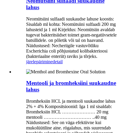
Neomütsiini sulfaadi suukaudne
lahus
Neomütsiini sulfaadi suukaudse lahuse koostis:
Sisaldab ml kohta: Neomütsiini sulfaadi 200 mg
lahusteid ja 1 ml Kirjeldus: Neomütsiin avaldab
tugevat bakteritsiidset toimet gram-negatiivsetele
batsillidele. on põletik või tal on haavand.
Näidustused: Necheriigile vastuvõtliku
Escherichia coli põhjustatud kolibakterioosi
(bakteriaalne enteriit) raviks ja tõrjeks.
järelepärimine
detail
Mentooli ja bromheksiini suukaudne
lahus
Bromheksiin HCL ja mentooli suukaudne lahus
2% + 4% Kompositsioonid: Iga 1 ml sisaldab:
Bromheksiin HCL ………………… 20 mg
mentooli ………………………… ..40 mg
Näidustused: See on väga efektiivne kui
mukolüütiline aine. rögalahus, mis suurendab