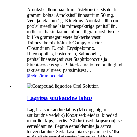
Amoksitsillioonnaatrium süstekoostis: sisaldab
grammi kohta: Amoksitsilliinnaatrium 50 mg.
Vedaja reklaam 1g. Kirjeldus: Amoksitsilliin on
poolsünteetiline laia toimespektriga penitsilliin,
millel on bakteriaalne toime nii grampositiivsete
kui ka gramnegatiivsete bakterite vastu.
Toimevahemik hõlmab Campylobacter,
Clostridium, E. coli, Erysipelothrix,
Haemophilus, Pasteurella, Salmonella,
penitsillinaasnegatiivset Staphtlococcus ja
Streptococcus spp. Bakteriaalne toime on tingitud
rakuseina sünteesi pärssimisest ...
järelepärimine
detail
Lagritsa suukaudne lahus
Lagritsa suukaudne lahus (Maxingshigan
suukaudne vedelik) Koostised: efedra, kibedad
mandlid, kips, lagrits. Näidustused: kopsusoojuse
eemaldamine, flegma eemaldamine ja astma
leevendamine. Seda kasutatakse peamiselt välise