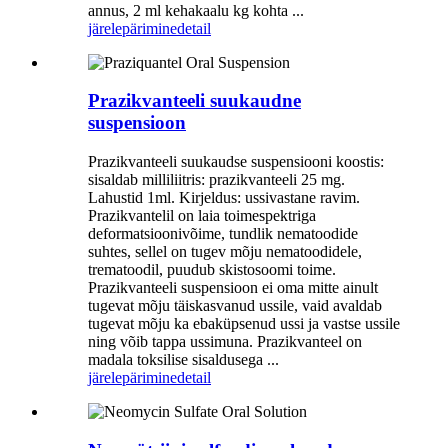
annus, 2 ml kehakaalu kg kohta ...
järelepärimine
detail
Prazikvanteeli suukaudne
suspensioon
Prazikvanteeli suukaudse suspensiooni koostis:
sisaldab milliliitris: prazikvanteeli 25 mg.
Lahustid 1ml. Kirjeldus: ussivastane ravim.
Prazikvantelil on laia toimespektriga
deformatsioonivõime, tundlik nematoodide
suhtes, sellel on tugev mõju nematoodidele,
trematoodil, puudub skistosoomi toime.
Prazikvanteeli suspensioon ei oma mitte ainult
tugevat mõju täiskasvanud ussile, vaid avaldab
tugevat mõju ka ebaküpsenud ussi ja vastse ussile
ning võib tappa ussimuna. Prazikvanteel on
madala toksilise sisaldusega ...
järelepärimine
detail