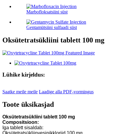
Marbofloksatsiini süst
Gentamütsiini sulfaadi süst
Oksütetratsükliini tablett 100 mg
Lühike kirjeldus:
Saatke meile meile
Laadige alla PDF-vormingus
Toote üksikasjad
O
ksütetratsükliini tablett
100 mg
C
ompositsioon:
Iga tablett sisaldab:
Oksütetratsükliinvesinikkloriid 100 mg