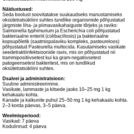
Näidustused:
Seda boolust soovitatakse suukaudseks manustamiseks
oksütetratsükliini suhtes tundlike organismide põhjustatud
järgmiste liha- ja piimavasikahaiguste tõrjeks ja raviks:
Salmonella typhimurium ja Escherichia coli põhjustatud
bakteriaalne enteriit (colibacillosis) ja bakteriaalne
kopsupõletik (saatmispalaviku kompleks, pasteureloos)
põhjustatud Pasteurella multocida. Kasutamiseks vasikate
seedetraktiinfektsioonide ravis, mis on põhjustatud nii
trammipositiivsetest kui ka gram-negatiivsetest
patogeensetest bakteritest, mis on tundlikud
oksütetratsükliini suhtes.
D
salvei ja administratsioon:
Suuline administreerimine.
Vasikate, lammaste ja kitsede jaoks 10–25 mg 1 kg
kehakaalu kohta.
Kanade ja kalkunite puhul 25–50 mg 1 kg kehakaalu kohta.
2–3 korda päevas, 3–5 päeva.
W
eelmisperiood:
Vasikad: 7 päeva
Kodulinnud: 4 päeva