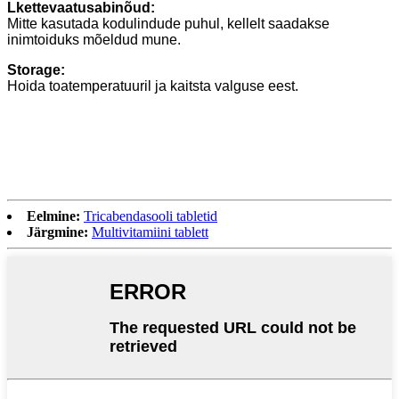
Lk
ettevaatusabinõud:
Mitte kasutada kodulindude puhul, kellelt saadakse
inimtoiduks mõeldud mune.
S
torage:
Hoida toatemperatuuril ja kaitsta valguse eest.
Eelmine:
Tricabendasooli tabletid
Järgmine:
Multivitamiini tablett