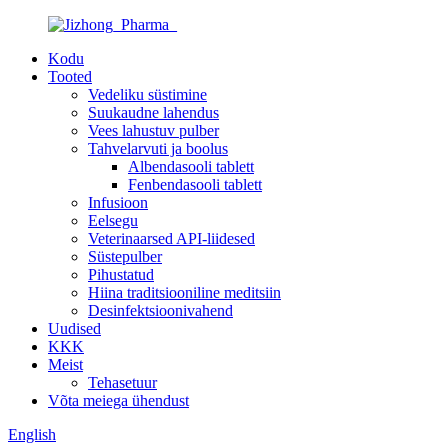
Kodu
Tooted
Vedeliku süstimine
Suukaudne lahendus
Vees lahustuv pulber
Tahvelarvuti ja boolus
Albendasooli tablett
Fenbendasooli tablett
Infusioon
Eelsegu
Veterinaarsed API-liidesed
Süstepulber
Pihustatud
Hiina traditsiooniline meditsiin
Desinfektsioonivahend
Uudised
KKK
Meist
Tehasetuur
Võta meiega ühendust
English