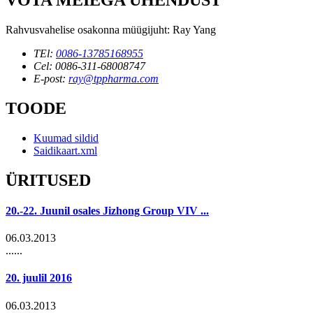
VÕTA MEIEGA ÜHENDUST
Rahvusvahelise osakonna müügijuht: Ray Yang
TEl:
0086-13785168955
Cel: 0086-311-68008747
E-post:
ray@tppharma.com
TOODE
Kuumad sildid
Saidikaart.xml
ÜRITUSED
20.-22. Juunil osales Jizhong Group VIV ...
06.03.2013
......
20. juulil 2016
06.03.2013