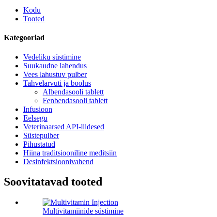
Kodu
Tooted
Kategooriad
Vedeliku süstimine
Suukaudne lahendus
Vees lahustuv pulber
Tahvelarvuti ja boolus
Albendasooli tablett
Fenbendasooli tablett
Infusioon
Eelsegu
Veterinaarsed API-liidesed
Süstepulber
Pihustatud
Hiina traditsiooniline meditsiin
Desinfektsioonivahend
Soovitatavad tooted
Multivitamiinide süstimine