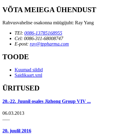
VÕTA MEIEGA ÜHENDUST
Rahvusvahelise osakonna müügijuht: Ray Yang
TEl:
0086-13785168955
Cel: 0086-311-68008747
E-post:
ray@tppharma.com
TOODE
Kuumad sildid
Saidikaart.xml
ÜRITUSED
20.-22. Juunil osales Jizhong Group VIV ...
06.03.2013
......
20. juulil 2016