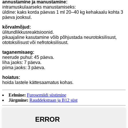
annustamine ja manustamine:
intramuskulaarseks manustamiseks:
üldine: kaks korda päevas 1 ml 20–40 kg kehakaalu kohta 3
päeva jooksul.
kõrvalmõjud:
ülitundlikkusreaktsioonid.
pikaajaline kasutamine võib põhjustada neurotoksilisust,
ototoksilisust või nefrotoksilisust.
taganemisaeg:
neerude puhul: 45 päeva.
liha jaoks: 7 päeva.
piima jaoks: 3 päeva.
hoiatus:
hoida lastele kättesaamatus kohas.
Eelmine:
Furosemiidi süstimine
Järgmine:
Rauddekstraan ja B12 süst