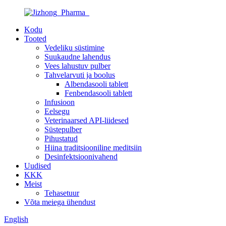
Kodu
Tooted
Vedeliku süstimine
Suukaudne lahendus
Vees lahustuv pulber
Tahvelarvuti ja boolus
Albendasooli tablett
Fenbendasooli tablett
Infusioon
Eelsegu
Veterinaarsed API-liidesed
Süstepulber
Pihustatud
Hiina traditsiooniline meditsiin
Desinfektsioonivahend
Uudised
KKK
Meist
Tehasetuur
Võta meiega ühendust
English