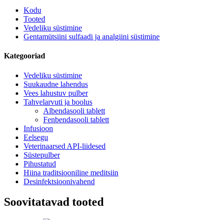
Kodu
Tooted
Vedeliku süstimine
Gentamütsiini sulfaadi ja analgiini süstimine
Kategooriad
Vedeliku süstimine
Suukaudne lahendus
Vees lahustuv pulber
Tahvelarvuti ja boolus
Albendasooli tablett
Fenbendasooli tablett
Infusioon
Eelsegu
Veterinaarsed API-liidesed
Süstepulber
Pihustatud
Hiina traditsiooniline meditsiin
Desinfektsioonivahend
Soovitatavad tooted