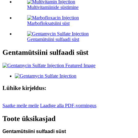
Multivitamiinide süstimine
Marbofloksatsiini süst
Gentamütsiini sulfaadi süst
Gentamütsiini sulfaadi süst
Lühike kirjeldus:
Saatke meile meile
Laadige alla PDF-vormingus
Toote üksikasjad
Gentamütsiini sulfaadi süst