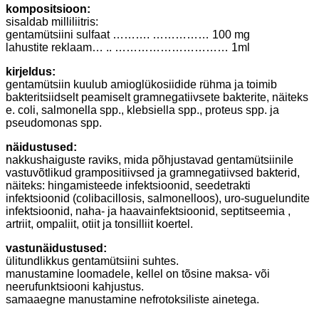
kompositsioon:
sisaldab milliliitris:
gentamütsiini sulfaat ………. …………… 100 mg
lahustite reklaam… .. ………………………… 1ml
kirjeldus:
gentamütsiin kuulub amioglükosiidide rühma ja toimib
bakteritsiidselt peamiselt gramnegatiivsete bakterite, näiteks
e. coli, salmonella spp., klebsiella spp., proteus spp. ja
pseudomonas spp.
näidustused:
nakkushaiguste raviks, mida põhjustavad gentamütsiinile
vastuvõtlikud grampositiivsed ja gramnegatiivsed bakterid,
näiteks: hingamisteede infektsioonid, seedetrakti
infektsioonid (colibacillosis, salmonelloos), uro-suguelundite
infektsioonid, naha- ja haavainfektsioonid, septitseemia ,
artriit, ompaliit, otiit ja tonsilliit koertel.
vastunäidustused:
ülitundlikkus gentamütsiini suhtes.
manustamine loomadele, kellel on tõsine maksa- või
neerufunktsiooni kahjustus.
samaaegne manustamine nefrotoksiliste ainetega.