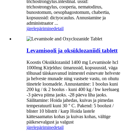
trichostrongylus.intestinal. ussid:
trichostrongylus, cooperia, nematodirus,
bunostomum, oesophagostomum, chabertia,
kopsuussid: dictyocaulus. Annustamine ja
administraator ...
järelepärimine
detail
Levamisooli ja oksüklozaniidi tablett
Koostis Oksüklozaniid 1400 mg Levamisole hcl
1000mg Kirjeldus: ümarussid, kopsuussid, väga
tõhusad täiskasvanud inimestel esinevate helveste
ja helveste munade ning vastsete vastu, on ohutu
tiinetele loomadele. Annustamine: 1 boolus kuni
200 kg / tk 2 boolus - kuni 400 kg / bw keeluaeg
-3 päeva piima jaoks. -28 päeva liha jaoks.
Säilitamine: Hoida jahedas, kuivas ja pimedas
temperatuuril kuni 30 ° C. Pakend: 5 boolust /
blister 10 blistrit / karp Hoida lastele
kättesaamatus kohas ja kuivas kohas, vältige
päikesevalgust ja valgust
järelepärimine
detail