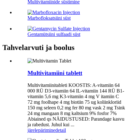
Multivitamiinide süstimine
Marbofloksatsiini süst
Gentamütsiini sulfaadi süst
Tahvelarvuti ja boolus
Multivitamiini tablett
Multivitamiinitableti KOOSTIS: A-vitamiin 64
000 RÜ D3-vitamiin 64 IL-vitamiin 144 RÜ B1-
vitamiin 5,6 mg K3-vitamiin 4 mg V itamiin C
72 mg foolhape 4 mg biotiin 75 ug koliinkloriid
150 mg seleen 0,2 mg fer 80 mg vask 2 mg Tsink
24 mg mangaan 8 mg kaltsium 9% fosfor 7%
Abiained qs NÄIDUSTUSED: Parandage kasvu
ja rabedust. Juhul kui ...
järelepärimine
detail