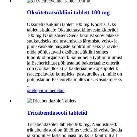
Oksütetratsükliini tablett 100 mg
Oksütetratsükliini tablett 100 mg Koostis: Üks
tablett sisaldab: Oksütetratsükliinvesinikkloriidi
100 mg Näidustused: Seda boolust soovitatakse
suukaudseks manustamiseks järgmiste veise- ja
piimavasikate haiguste kontrollimiseks ja raviks,
mida põhjustavad oksütetratsükliini suhtes
tundlikud organismid: Salmonella typhimuriumist
ja Escherichiast põhjustatud bakteriaalne enteriit
coli (colibacillosis) ja bakteriaalne kopsupõletik
(saatepalaviku kompleks, pasteurellosis), mille on
põhjustanud Pasteurella multocida. Kasutamiseks
...
järelepärimine
detail
Tricabendasooli tabletid
Tricabendazole'i ​​tabletid 900 mg. Näidustused:
triklabendasool on ülitõhus vedelsiid veiste ägeda
ja kroonilise fastsiooliaasi raviks ja kontrolli all