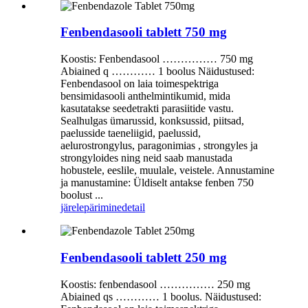
Fenbendasooli tablett 750 mg
Koostis: Fenbendasool …………… 750 mg
Abiained q ………… 1 boolus Näidustused:
Fenbendasool on laia toimespektriga
bensimidasooli anthelmintikumid, mida
kasutatakse seedetrakti parasiitide vastu.
Sealhulgas ümarussid, konksussid, piitsad,
paelusside taeneliigid, paelussid,
aelurostrongylus, paragonimias , strongyles ja
strongyloides ning neid saab manustada
hobustele, eeslile, muulale, veistele. Annustamine
ja manustamine: Üldiselt antakse fenben 750
boolust ...
järelepärimine
detail
Fenbendasooli tablett 250 mg
Koostis: fenbendasool …………… 250 mg
Abiained qs ………… 1 boolus. Näidustused: