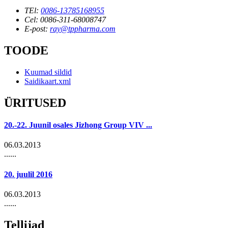
TEl:
0086-13785168955
Cel: 0086-311-68008747
E-post:
ray@tppharma.com
TOODE
Kuumad sildid
Saidikaart.xml
ÜRITUSED
20.-22. Juunil osales Jizhong Group VIV ...
06.03.2013
......
20. juulil 2016
06.03.2013
......
Tellijad