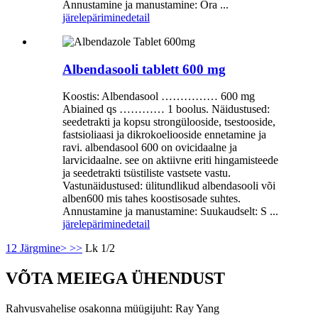
Annustamine ja manustamine: Ora ...
järelepärimine
detail
Albendasooli tablett 600 mg
Koostis: Albendasool …………… 600 mg
Abiained qs ………… 1 boolus. Näidustused:
seedetrakti ja kopsu strongülooside, tsestooside,
fastsioliaasi ja dikrokoeliooside ennetamine ja
ravi. albendasool 600 on ovicidaalne ja
larvicidaalne. see on aktiivne eriti hingamisteede
ja seedetrakti tsüstiliste vastsete vastu.
Vastunäidustused: ülitundlikud albendasooli või
alben600 mis tahes koostisosade suhtes.
Annustamine ja manustamine: Suukaudselt: S ...
järelepärimine
detail
1
2
Järgmine>
>>
Lk 1/2
VÕTA MEIEGA ÜHENDUST
Rahvusvahelise osakonna müügijuht: Ray Yang