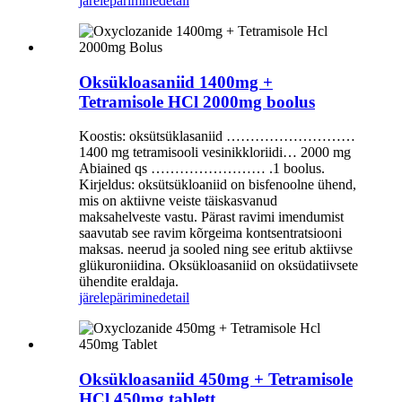
järelepärimine
detail
Oksükloasaniid 1400mg +
Tetramisole HCl 2000mg boolus
Koostis: oksütsüklasaniid ………………………
1400 mg tetramisooli vesinikkloriidi… 2000 mg
Abiained qs …………………… .1 boolus.
Kirjeldus: oksütsükloaniid on bisfenoolne ühend,
mis on aktiivne veiste täiskasvanud
maksahelveste vastu. Pärast ravimi imendumist
saavutab see ravim kõrgeima kontsentratsiooni
maksas. neerud ja sooled ning see eritub aktiivse
glükuroniidina. Oksükloasaniid on oksüdatiivsete
ühendite eraldaja.
järelepärimine
detail
Oksükloasaniid 450mg + Tetramisole
HCl 450mg tablett