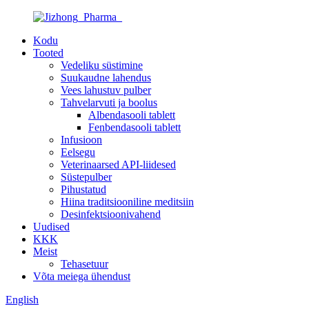
Kodu
Tooted
Vedeliku süstimine
Suukaudne lahendus
Vees lahustuv pulber
Tahvelarvuti ja boolus
Albendasooli tablett
Fenbendasooli tablett
Infusioon
Eelsegu
Veterinaarsed API-liidesed
Süstepulber
Pihustatud
Hiina traditsiooniline meditsiin
Desinfektsioonivahend
Uudised
KKK
Meist
Tehasetuur
Võta meiega ühendust
English