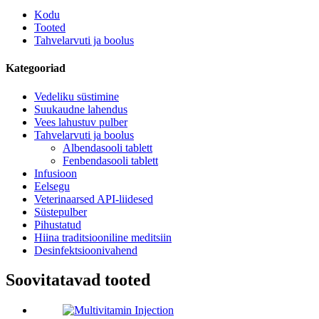
Kodu
Tooted
Tahvelarvuti ja boolus
Kategooriad
Vedeliku süstimine
Suukaudne lahendus
Vees lahustuv pulber
Tahvelarvuti ja boolus
Albendasooli tablett
Fenbendasooli tablett
Infusioon
Eelsegu
Veterinaarsed API-liidesed
Süstepulber
Pihustatud
Hiina traditsiooniline meditsiin
Desinfektsioonivahend
Soovitatavad tooted