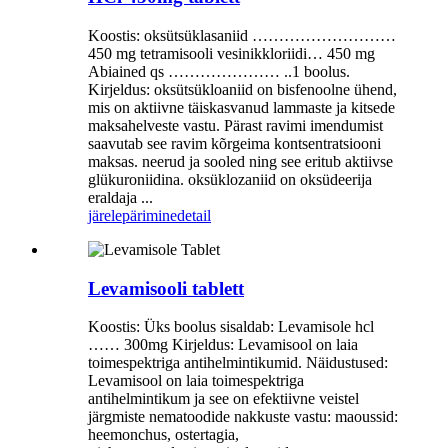
Koostis: oksütsüklasaniid ………………………
450 mg tetramisooli vesinikkloriidi… 450 mg
Abiained qs ………………… ..1 boolus.
Kirjeldus: oksütsükloaniid on bisfenoolne ühend,
mis on aktiivne täiskasvanud lammaste ja kitsede
maksahelveste vastu. Pärast ravimi imendumist
saavutab see ravim kõrgeima kontsentratsiooni
maksas. neerud ja sooled ning see eritub aktiivse
glükuroniidina. oksüklozaniid on oksüdeerija
eraldaja ...
järelepärimine
detail
Levamisooli tablett
Koostis: Üks boolus sisaldab: Levamisole hcl
…… 300mg Kirjeldus: Levamisool on laia
toimespektriga antihelmintikumid. Näidustused:
Levamisool on laia toimespektriga
antihelmintikum ja see on efektiivne veistel
järgmiste nematoodide nakkuste vastu: maoussid:
heemonchus, ostertagia,