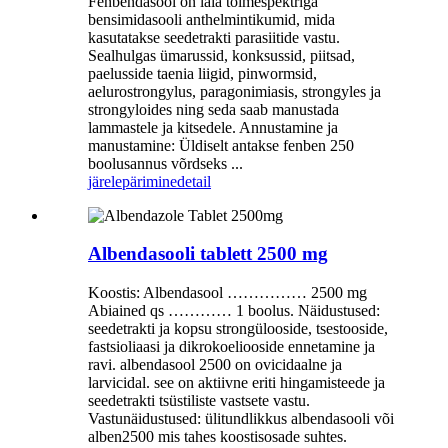
Fenbendasool on laia toimespektriga
bensimidasooli anthelmintikumid, mida
kasutatakse seedetrakti parasiitide vastu.
Sealhulgas ümarussid, konksussid, piitsad,
paelusside taenia liigid, pinwormsid,
aelurostrongylus, paragonimiasis, strongyles ja
strongyloides ning seda saab manustada
lammastele ja kitsedele. Annustamine ja
manustamine: Üldiselt antakse fenben 250
boolusannus võrdseks ...
järelepärimine
detail
Albendasooli tablett 2500 mg
Koostis: Albendasool …………… 2500 mg
Abiained qs ………… 1 boolus. Näidustused:
seedetrakti ja kopsu strongülooside, tsestooside,
fastsioliaasi ja dikrokoeliooside ennetamine ja
ravi. albendasool 2500 on ovicidaalne ja
larvicidal. see on aktiivne eriti hingamisteede ja
seedetrakti tsüstiliste vastsete vastu.
Vastunäidustused: ülitundlikkus albendasooli või
alben2500 mis tahes koostisosade suhtes.