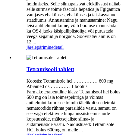
hoidmiseks. Selle silmapaistvat efektiivsust näitab
selle surmav toime fasciola hepatica ja Fgigantica
varajases ebaküpses, ebaküpses ja täiskasvanud
staadiumis. Annustamine ja manustamine: Nagu
teisi antihelmintikume, võib booluse manustada
ka OS-i jaoks käsipallipüstoliga või purustada
veega segatud ja nõrguda. Soovitatav annus on
12 ...
järelepärimine
detail
Tetramisooli tablett
Koostis: Tetramisole hcl …………… 600 mg
Abiained qs ………… 1 boolus.
Farmakoterapeutiline klass: Tetramisool hcl bolus
600 mg on laia toimespektriga ja võimas
anthelmintikum. see toimib täielikult seedetrakti
nematoodide rühma parasiitide vastu. samuti on
see väga efektiivne hingamissüsteemi suurte
kopsuusside, mäletsejaliste silma- ja
südameusside vastu. Näidustused: Tetramisole
HCl bolus 600mg on meile ...