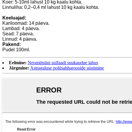
Koer: 5-10ml lahust 10 kg kaalu kohta.
Linnuliha: 0,2–0,4 ml lahust 10 kg kaalu kohta.
Keeluajad:
Kariloomad: 14 päeva.
Lambad: 4 päeva.
Sead: 7 päeva.
Linnud: 4 päeva.
Pakend:
Pudel 100ml.
Eelmine:
Neomütsiini sulfaadi suukaudne lahus
Järgmine:
Astragaluse polüsahharooside süstimine