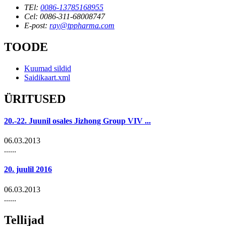
TEl:
0086-13785168955
Cel: 0086-311-68008747
E-post:
ray@tppharma.com
TOODE
Kuumad sildid
Saidikaart.xml
ÜRITUSED
20.-22. Juunil osales Jizhong Group VIV ...
06.03.2013
......
20. juulil 2016
06.03.2013
......
Tellijad