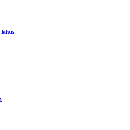
 lahus
n