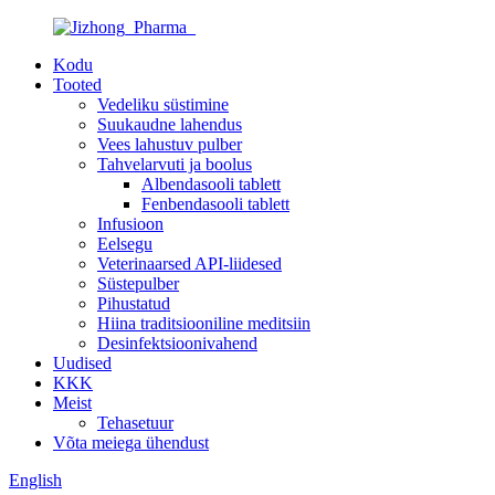
Kodu
Tooted
Vedeliku süstimine
Suukaudne lahendus
Vees lahustuv pulber
Tahvelarvuti ja boolus
Albendasooli tablett
Fenbendasooli tablett
Infusioon
Eelsegu
Veterinaarsed API-liidesed
Süstepulber
Pihustatud
Hiina traditsiooniline meditsiin
Desinfektsioonivahend
Uudised
KKK
Meist
Tehasetuur
Võta meiega ühendust
English