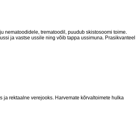
õju nematoodidele, trematoodil, puudub skistosoomi toime.
ssi ja vastse ussile ning võib tappa ussimuna. Prasikvanteel
 ja rektaalne verejooks. Harvemate kõrvaltoimete hulka