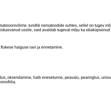
rmatsioonivõime, tundlik nematoodide suhtes, sellel on tugev m
täiskasvanud ussile, vaid avaldab tugevat mõju ka ebaküpsenud u
flukese haiguse ravi ja ennetamine.
dus, oksendamine, halb enesetunne, peavalu, pearinglus, unisus
inofiilia.