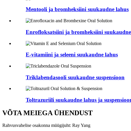
Mentooli ja bromheksiini suukaudne lahus
Enrofloksatsiini ja bromheksiini suukaudne
E-vitamiini ja seleeni suukaudne lahus
Triklabendasooli suukaudne suspensioon
Toltrazuriili suukaudne lahus ja suspensioo
VÕTA MEIEGA ÜHENDUST
Rahvusvahelise osakonna müügijuht: Ray Yang