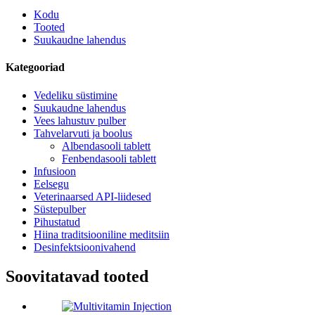
Kodu
Tooted
Suukaudne lahendus
Kategooriad
Vedeliku süstimine
Suukaudne lahendus
Vees lahustuv pulber
Tahvelarvuti ja boolus
Albendasooli tablett
Fenbendasooli tablett
Infusioon
Eelsegu
Veterinaarsed API-liidesed
Süstepulber
Pihustatud
Hiina traditsiooniline meditsiin
Desinfektsioonivahend
Soovitatavad tooted