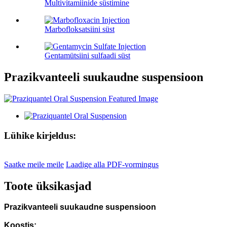
Multivitamiinide süstimine
Marbofloksatsiini süst
Gentamütsiini sulfaadi süst
Prazikvanteeli suukaudne suspensioon
Lühike kirjeldus:
Saatke meile meile
Laadige alla PDF-vormingus
Toote üksikasjad
Prazikvanteeli suukaudne suspensioon
Koostis: