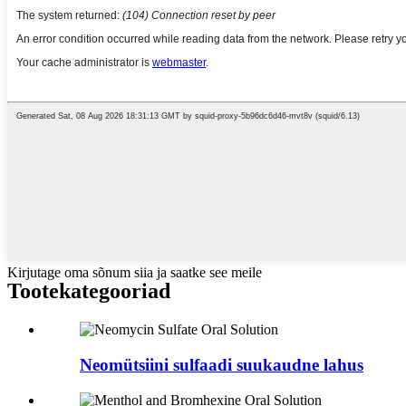
Kirjutage oma sõnum siia ja saatke see meile
Tootekategooriad
Neomütsiini sulfaadi suukaudne lahus