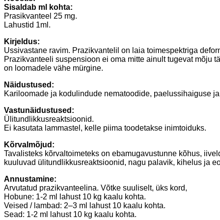
Sisaldab ml kohta:
Prasikvanteel 25 mg.
Lahustid 1ml.
Kirjeldus:
Ussivastane ravim. Prazikvantelil on laia toimespektriga defo
Prazikvanteeli suspensioon ei oma mitte ainult tugevat mõju 
on loomadele vähe mürgine.
Näidustused:
Kariloomade ja kodulindude nematoodide, paelussihaiguse ja 
Vastunäidustused:
Ülitundlikkusreaktsioonid.
Ei kasutata lammastel, kelle piima toodetakse inimtoiduks.
Kõrvalmõjud:
Tavalisteks kõrvaltoimeteks on ebamugavustunne kõhus, iivel
kuuluvad ülitundlikkusreaktsioonid, nagu palavik, kihelus ja eos
Annustamine:
Arvutatud prazikvanteelina. Võtke suuliselt, üks kord,
Hobune: 1-2 ml lahust 10 kg kaalu kohta.
Veised / lambad: 2–3 ml lahust 10 kaalu kohta.
Sead: 1-2 ml lahust 10 kg kaalu kohta.